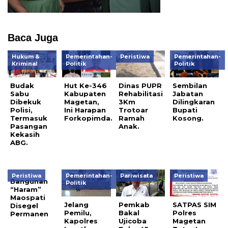
Baca Juga
Hukum &
Pemerintahan-
Peristiwa
Pemerintahan-
Kriminal
Politik
Politik
Budak
Hut Ke-346
Dinas PUPR
Sembilan
Sabu
Kabupaten
Rehabilitasi
Jabatan
Dibekuk
Magetan,
3Km
Dilingkaran
Polisi,
Ini Harapan
Trotoar
Bupati
Termasuk
Forkopimda.
Ramah
Kosong.
Pasangan
Anak.
Kekasih
ABG.
Peristiwa
Pemerintahan-
Pariwisata
Peristiwa
Bangunan
Politik
“Haram”
Maospati
Jelang
Pemkab
SATPAS SIM
Disegel
Pemilu,
Bakal
Polres
Permanen
Kapolres
Ujicoba
Magetan