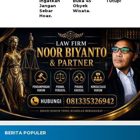
Ingatkan
Buka 45
Tutup!
Jangan
Obyek
Sebar
Wisata.
Hoax.
BERITA POPULER