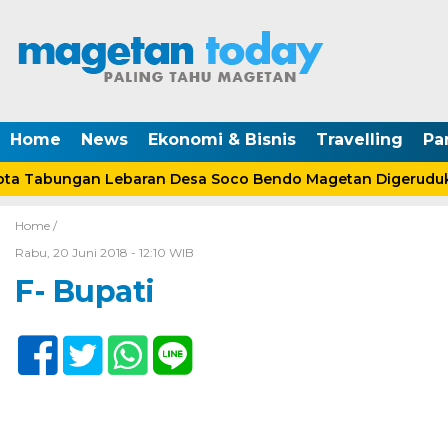
Home
News
Ekonomi & Bisnis
Travelling
Pa
a Tabungan Lebaran Desa Soco Bendo Magetan Digeruduk 
Home /
Rabu, 20 Juni 2018 - 12:10 WIB
F- Bupati