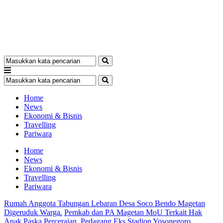
Home
News
Ekonomi & Bisnis
Travelling
Pariwara
Home
News
Ekonomi & Bisnis
Travelling
Pariwara
Rumah Anggota Tabungan Lebaran Desa Soco Bendo Magetan
Digeruduk Warga.
Pemkab dan PA Magetan MoU Terkait Hak
Anak Paska Perceraian.
Pedagang Eks Stadion Yosonegoro