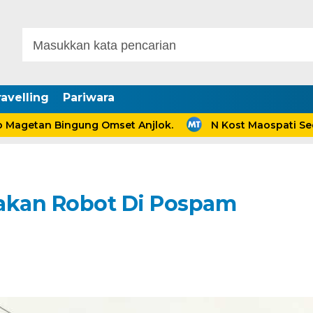
avelling
Pariwara
tan Bingung Omset Anjlok.
N Kost Maospati Sediaka
gakan Robot Di Pospam