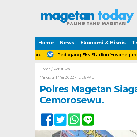
Home
News
Ekonomi & Bisnis
Tr
 Perceraian.
Pedagang Eks Stadion Yosonegoro Mage
Home /
Peristiwa
Minggu, 1 Mei 2022 - 12:26 WIB
Polres Magetan Sia
Cemorosewu.