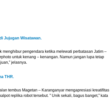
di Jujugan Wisatawan.
tuk menghibur pengendara ketika melewati perbatasan Jatim –
erphoto untuk kenang – kenangan. Namun jangan lupa tetap
uan,” jelasnya.
ma THR.
jalan tembus Magetan – Karanganyar mengapresiasi kreatifitas
pot replika robot tersebut. ” Unik sekali, bagus banget,” kata