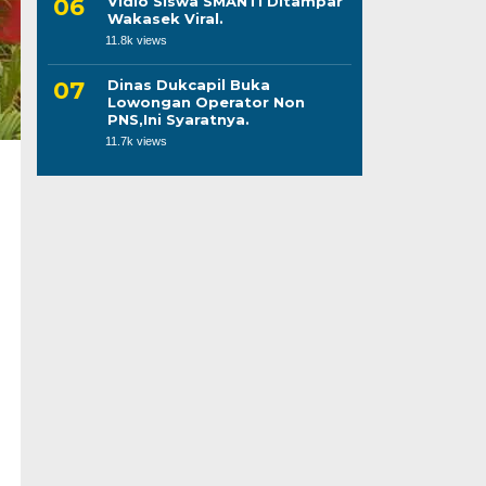
Vidio Siswa SMANTI Ditampar
Wakasek Viral.
11.8k views
Dinas Dukcapil Buka
Lowongan Operator Non
PNS,Ini Syaratnya.
11.7k views