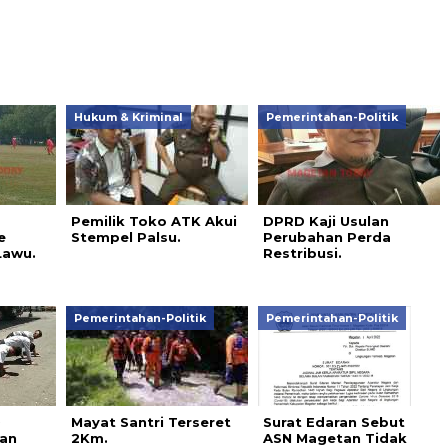
Hukum & Kriminal
Pemerintahan-Politik
Pemilik Toko ATK Akui
DPRD Kaji Usulan
e
Stempel Palsu.
Perubahan Perda
Lawu.
Restribusi.
Pemerintahan-Politik
Pemerintahan-Politik
9
Mayat Santri Terseret
Surat Edaran Sebut
kan
2Km.
ASN Magetan Tidak