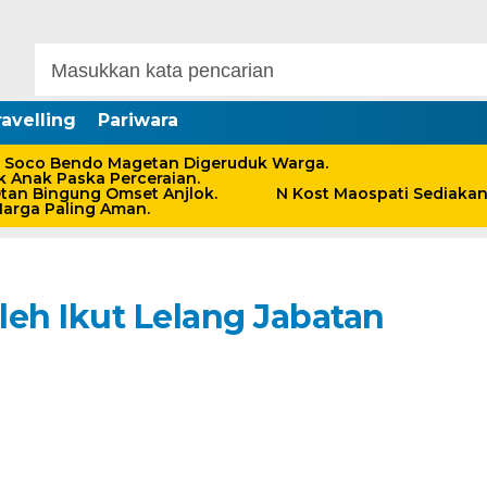
avelling
Pariwara
 Soco Bendo Magetan Digeruduk Warga.
 Anak Paska Perceraian.
an Bingung Omset Anjlok.
N Kost Maospati Sediaka
Harga Paling Aman.
leh Ikut Lelang Jabatan