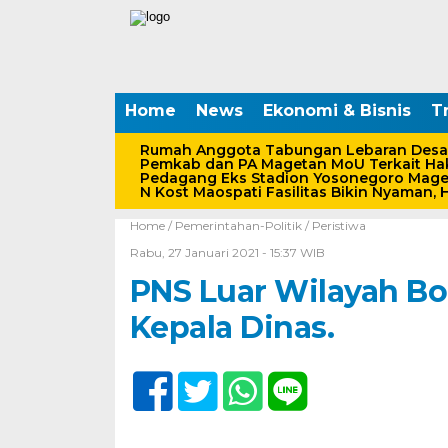
Home
News
Ekonomi & Bisnis
Tr
Rumah Anggota Tabungan Lebaran Desa
Pemkab dan PA Magetan MoU Terkait Hak
Pedagang Eks Stadion Yosonegoro Maget
N Kost Maospati Fasilitas Bikin Nyaman, 
Home /
Pemerintahan-Politik
/
Peristiwa
Rabu, 27 Januari 2021 - 15:37 WIB
PNS Luar Wilayah Bo
Kepala Dinas.