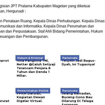
ngisian JPT Pratama Kabupaten Magetan yang diketuai
an, Hergunadi :
an Penataan Ruang. Kepala Dinas Perhubungan. Kepala Dinas
munikasi dan Informatika. Kepala Dinas Perumahan dan
n dan Perpustakaan. Staf Ahli Bidang Pemerintahan, Hukum
i, Keuangan dan Pembangunan.
Hukum & Kriminal
Pariwisata
mprot
Hina Panglima TNI,
Terpilih Jadi Bagus-
Netter @Galuh Setiyaji
Dyah, Ini Tugasnya!
Terancam Penjara 6
Tahun dan Denda 1
Miliar.
Pemerintahan-Politik
Pariwisata
PPKM Darurat,
Jelang Ramadan,
Kegiatan Dewan
Buceng Gono Bau
rurat
Digelar Virtual.
Dilarung Di Telaga
Sarangan.