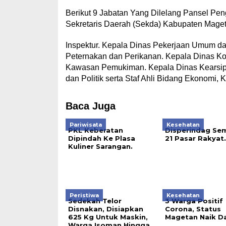
Berikut 9 Jabatan Yang Dilelang Pansel Pe
Sekretaris Daerah (Sekda) Kabupaten Maget
Inspektur. Kepala Dinas Pekerjaan Umum d
Peternakan dan Perikanan. Kepala Dinas Ko
Kawasan Pemukiman. Kepala Dinas Kearsipa
dan Politik serta Staf Ahli Bidang Ekonom
Baca Juga
Pariwisata
Kesehatan
PKL Keberatan
Disperindag Se
Dipindah Ke Plasa
21 Pasar Rakyat.
Kuliner Sarangan.
Peristiwa
Kesehatan
Sedekah Telor
3 Warga Positif
Disnakan, Disiapkan
Corona, Status
625 Kg Untuk Maskin,
Magetan Naik Da
Warga Isoman Hingga