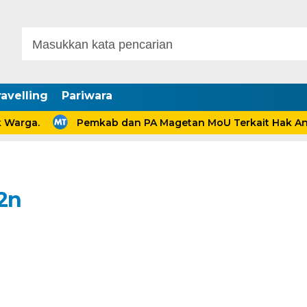
avelling
Pariwara
rga.
Pemkab dan PA Magetan MoU Terkait Hak Anak 
2n