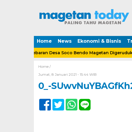
Home
News
Ekonomi & Bisnis
Tr
Tabungan Lebaran Desa Soco Bendo Magetan Digeruduk Wa
Home /
Jumat, 8 Januari 2021 - 15:44 WIB
0_-SUwvNuYBAGfKh