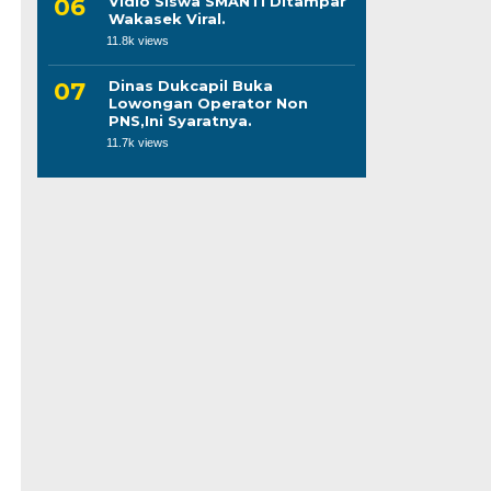
Vidio Siswa SMANTI Ditampar
Wakasek Viral.
11.8k views
Dinas Dukcapil Buka
Lowongan Operator Non
PNS,Ini Syaratnya.
11.7k views