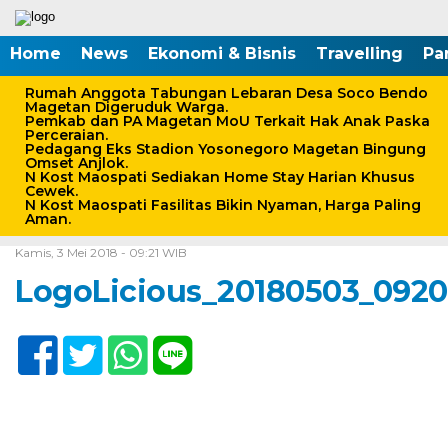
Home
News
Ekonomi & Bisnis
Travelling
Pa
Rumah Anggota Tabungan Lebaran Desa Soco Bendo
Magetan Digeruduk Warga.
Pemkab dan PA Magetan MoU Terkait Hak Anak Paska
Perceraian.
Pedagang Eks Stadion Yosonegoro Magetan Bingung
Omset Anjlok.
N Kost Maospati Sediakan Home Stay Harian Khusus
Cewek.
N Kost Maospati Fasilitas Bikin Nyaman, Harga Paling
Aman.
Home /
Kamis, 3 Mei 2018 - 09:21 WIB
LogoLicious_20180503_092