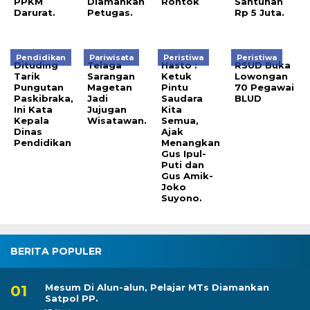
PPKM
Diamankan
Rontok
Santunan
Darurat.
Petugas.
Rp 5 Juta.
Pendidikan
Pariwisata
Peristiwa
Peristiwa
Dituding
Telaga
Hasto :
RSUD Buka
Tarik
Sarangan
Ketuk
Lowongan
Pungutan
Magetan
Pintu
70 Pegawai
Paskibraka,
Jadi
Saudara
BLUD
Ini Kata
Jujugan
Kita
Kepala
Wisatawan.
Semua,
Dinas
Ajak
Pendidikan
Menangkan
Gus Ipul-
Puti dan
Gus Amik-
Joko
Suyono.
BERITA POPULER
Mesum Di Alun-alun, Pelajar MTs Diamankan
Satpol PP.