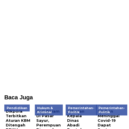
Baca Juga
Pendidikan
Hukum &
Pemerintahan-
Pemerintahan-
Dikpora
Curi Garam
Jabatan
Korban
Kriminal
Politik
Politik
Terbitkan
Di Pasar
Kepala
Meninggal
Aturan KBM
Sayur,
Dinas
Covid-19
Ditengah
Perempuan
Abadi
Dapat