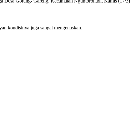
arga Desa Gorang- Gareng, Kecamatan Nguntoronadi, Kamis (17/3)
eyan kondisinya juga sangat mengenaskan.