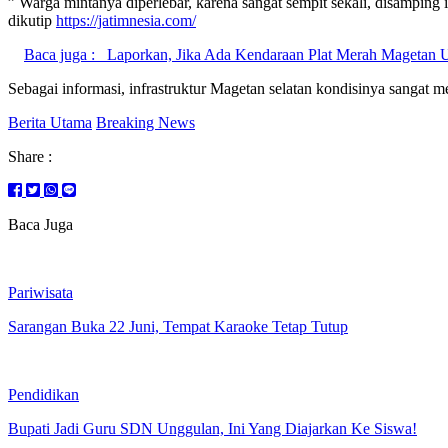
” Warga mintanya diperlebar, karena sangat sempit sekali, disampi
dikutip
https://jatimnesia.com/
Baca juga :
Laporkan, Jika Ada Kendaraan Plat Merah Magetan U
Sebagai informasi, infrastruktur Magetan selatan kondisinya sangat
Berita Utama
Breaking News
Share :
Baca Juga
Pariwisata
Sarangan Buka 22 Juni, Tempat Karaoke Tetap Tutup
Pendidikan
Bupati Jadi Guru SDN Unggulan, Ini Yang Diajarkan Ke Siswa!