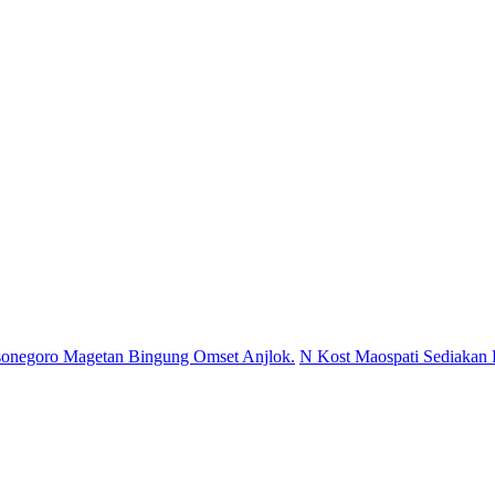
ro Magetan Bingung Omset Anjlok.
N Kost Maospati Sediakan Home 