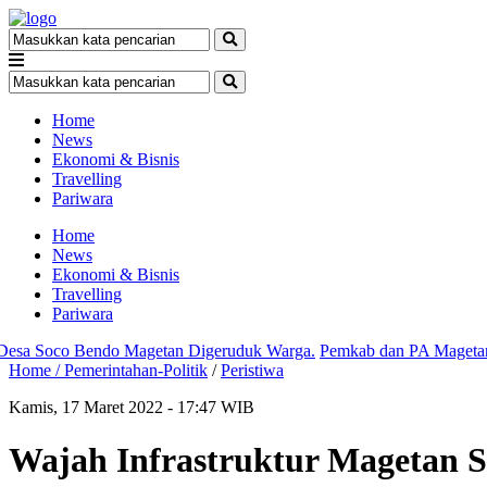
Home
News
Ekonomi & Bisnis
Travelling
Pariwara
Home
News
Ekonomi & Bisnis
Travelling
Pariwara
oco Bendo Magetan Digeruduk Warga.
Pemkab dan PA Magetan MoU T
Home /
Pemerintahan-Politik
/
Peristiwa
Kamis, 17 Maret 2022 - 17:47 WIB
Wajah Infrastruktur Magetan S