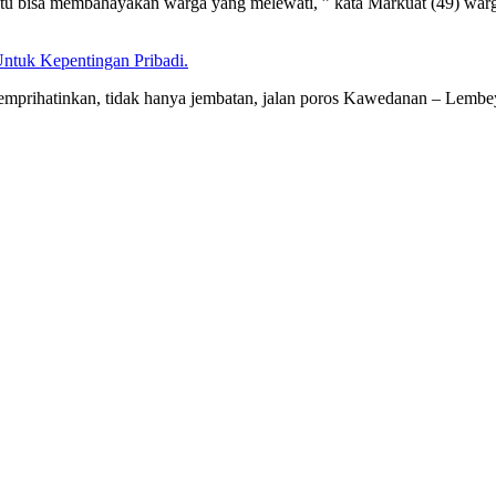
ng itu bisa membahayakan warga yang melewati, ” kata Markuat (49) w
ntuk Kepentingan Pribadi.
 memprihatinkan, tidak hanya jembatan, jalan poros Kawedanan – Lemb