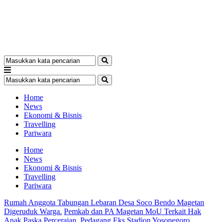
Home
News
Ekonomi & Bisnis
Travelling
Pariwara
Home
News
Ekonomi & Bisnis
Travelling
Pariwara
Rumah Anggota Tabungan Lebaran Desa Soco Bendo Magetan
Digeruduk Warga.
Pemkab dan PA Magetan MoU Terkait Hak
Anak Paska Perceraian.
Pedagang Eks Stadion Yosonegoro