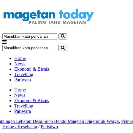
Home
News
Ekonomi & Bisnis
Travelling
Pariwara
Home
News
Ekonomi & Bisnis
Travelling
Pariwara
gan Lebaran Desa Soco Bendo Magetan Digeruduk Warga.
Pemkab da
Home /
Kesehatan
/
Peristiwa