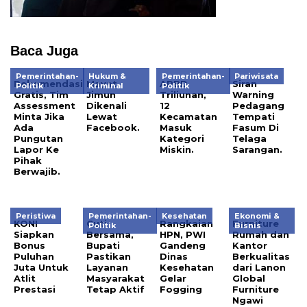
Baca Juga
Pemerintahan-
Hukum &
Pemerintahan-
Pariwisata
Rekomendasi
Mayat
APBD
Siran
Politik
Kriminal
Politik
Gratis, Tim
Jimun
Triliunan,
Warning
Assessment
Dikenali
12
Pedagang
Minta Jika
Lewat
Kecamatan
Tempati
Ada
Facebook.
Masuk
Fasum Di
Pungutan
Kategori
Telaga
Lapor Ke
Miskin.
Sarangan.
Pihak
Berwajib.
Peristiwa
Pemerintahan-
Kesehatan
Ekonomi &
KONI
Cuti
Rangkaian
Furniture
Politik
Bisnis
Siapkan
Bersama,
HPN, PWI
Rumah dan
Bonus
Bupati
Gandeng
Kantor
Puluhan
Pastikan
Dinas
Berkualitas
Juta Untuk
Layanan
Kesehatan
dari Lanon
Atlit
Masyarakat
Gelar
Global
Prestasi
Tetap Aktif
Fogging
Furniture
Ngawi