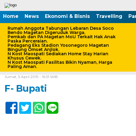
Home
News
Ekonomi & Bisnis
Travelling
Pa
Rumah Anggota Tabungan Lebaran Desa Soco
Bendo Magetan Digeruduk Warga.
Pemkab dan PA Magetan MoU Terkait Hak Anak
Paska Perceraian.
Pedagang Eks Stadion Yosonegoro Magetan
Bingung Omset Anjlok.
N Kost Maospati Sediakan Home Stay Harian
Khusus Cewek.
N Kost Maospati Fasilitas Bikin Nyaman, Harga
Paling Aman.
Home /
Jumat, 5 April 2019 - 16:51 WIB
F- Bupati