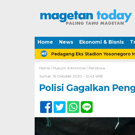
Home
News
Ekonomi & Bisnis
Tr
rceraian.
Pedagang Eks Stadion Yosonegoro Mageta
Home /
Hukum & Kriminal
/
Peristiwa
Jumat, 16 Oktober 2020 - 12:43 WIB
Polisi Gagalkan Pen