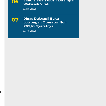
Vidio Siswa SMANTI Ditampar
Wakasek Viral.
11.8k views
Dinas Dukcapil Buka
Lowongan Operator Non
PNS,Ini Syaratnya.
11.7k views
n