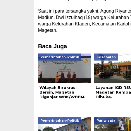
Saat ini para tersangka yakni, Agung Riya
Madiun, Dwi Izzulhaq (19) warga Kelurahan
warga Kelurahan Klagen, Kecamatan Kartoha
Magetan.
Baca Juga
Pemerintahan-Politik
Kesehatan
Wilayah Birokrasi
Layanan IGD RS
Bersih, Magetan
Magetan Kembal
Diganjar WBK/WBBM.
Dibuka.
Pemerintahan-Politik
Pariwisata