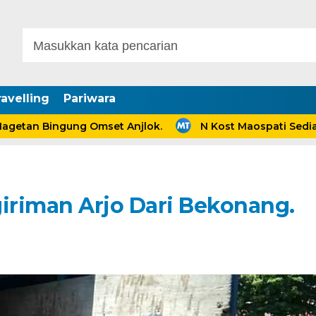
avelling
Pariwara
n Bingung Omset Anjlok.
N Kost Maospati Sediakan 
giriman Arjo Dari Bekonang.