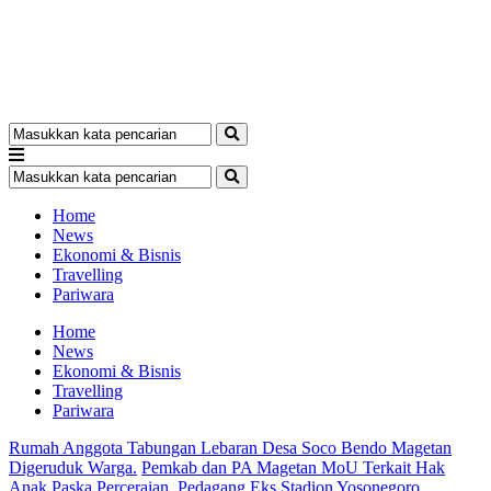
Home
News
Ekonomi & Bisnis
Travelling
Pariwara
Home
News
Ekonomi & Bisnis
Travelling
Pariwara
Rumah Anggota Tabungan Lebaran Desa Soco Bendo Magetan
Digeruduk Warga.
Pemkab dan PA Magetan MoU Terkait Hak
Anak Paska Perceraian.
Pedagang Eks Stadion Yosonegoro