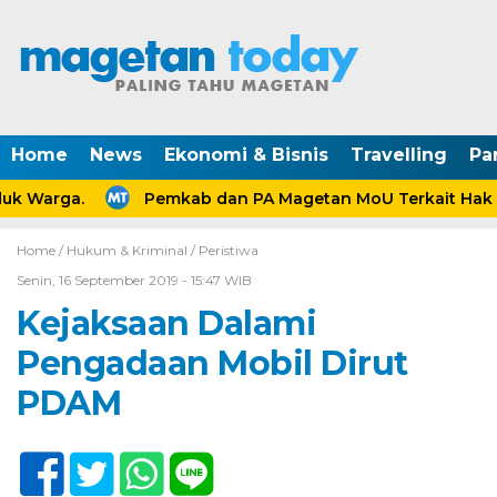
Home
News
Ekonomi & Bisnis
Travelling
Pa
k Warga.
Pemkab dan PA Magetan MoU Terkait Hak An
Home /
Hukum & Kriminal
/
Peristiwa
Senin, 16 September 2019 - 15:47 WIB
Kejaksaan Dalami
Pengadaan Mobil Dirut
PDAM