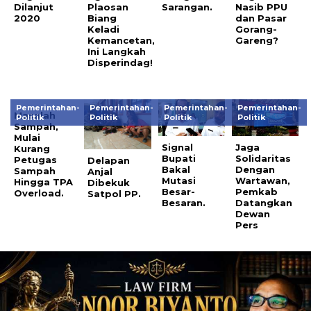
Dilanjut
Plaosan
Sarangan.
Nasib PPU
2020
Biang
dan Pasar
Keladi
Gorang-
Kemancetan,
Gareng?
Ini Langkah
Disperindag!
Pemerintahan-
Pemerintahan-
Pemerintahan-
Pemerintahan-
Masalah
Politik
Politik
Politik
Politik
Sampah,
Mulai
Signal
Jaga
Kurang
Bupati
Solidaritas
Petugas
Delapan
Bakal
Dengan
Sampah
Anjal
Mutasi
Wartawan,
Hingga TPA
Dibekuk
Besar-
Pemkab
Overload.
Satpol PP.
Besaran.
Datangkan
Dewan
Pers