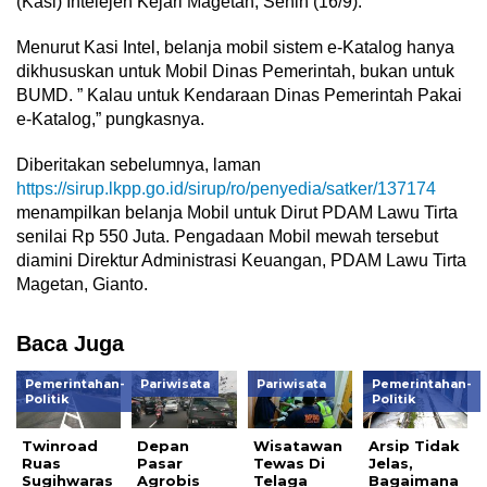
(Kasi) Intelejen Kejari Magetan, Senin (16/9).
Menurut Kasi Intel, belanja mobil sistem e-Katalog hanya
dikhususkan untuk Mobil Dinas Pemerintah, bukan untuk
BUMD. ” Kalau untuk Kendaraan Dinas Pemerintah Pakai
e-Katalog,” pungkasnya.
Diberitakan sebelumnya, laman
https://sirup.lkpp.go.id/sirup/ro/penyedia/satker/137174
menampilkan belanja Mobil untuk Dirut PDAM Lawu Tirta
senilai Rp 550 Juta. Pengadaan Mobil mewah tersebut
diamini Direktur Administrasi Keuangan, PDAM Lawu Tirta
Magetan, Gianto.
Baca Juga
Pemerintahan-
Pariwisata
Pariwisata
Pemerintahan-
Politik
Politik
Twinroad
Depan
Wisatawan
Arsip Tidak
Ruas
Pasar
Tewas Di
Jelas,
Sugihwaras
Agrobis
Telaga
Bagaimana