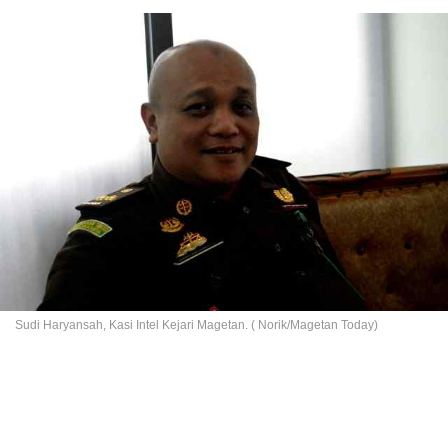
Sudi Haryansah, Kasi Intel Kejari Magetan. ( Norik/Magetan Today)