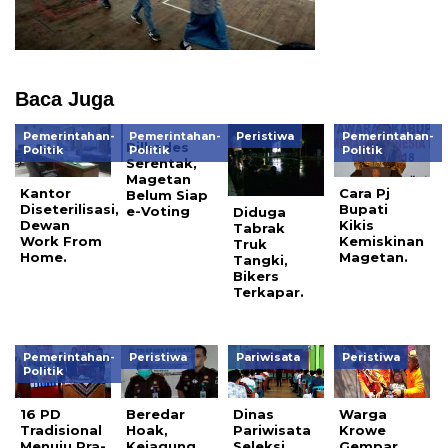
Baca Juga
Pemerintahan-
Pemerintahan-
Peristiwa
Pemerintahan-
Pilkades
Politik
Politik
Politik
Serentak,
Magetan
Kantor
Cara Pj
Belum Siap
Diseterilisasi,
Bupati
e-Voting
Diduga
Dewan
Kikis
Tabrak
Work From
Kemiskinan
Truk
Home.
Magetan.
Tangki,
Bikers
Terkapar.
Pemerintahan-
Peristiwa
Pariwisata
Peristiwa
Politik
16 PD
Beredar
Dinas
Warga
Tradisional
Hoak,
Pariwisata
Krowe
Menuju Pra-
Kejagung
Seleksi
Gempar,