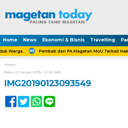
Home
News
Ekonomi & Bisnis
Travelling
Pa
uk Warga.
Pemkab dan PA Magetan MoU Terkait Hak 
Home /
Rabu, 23 Januari 2019 - 12:09 WIB
IMG20190123093549