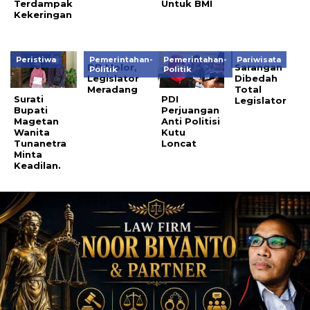
Terdampak
Untuk BMI
Kekeringan
Peristiwa
Pemerintahan-
Pemerintahan-
Pariwisata
DD Molor,
Sarangan
Politik
Politik
Legislator
Dibedah
Meradang
Total
Surati
PDI
Legislator
Bupati
Perjuangan
Magetan
Anti Politisi
Wanita
Kutu
Tunanetra
Loncat
Minta
Keadilan.