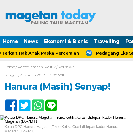
Home
News
Ekonomi & Bisnis
Travelling
Pa
rkait Hak Anak Paska Perceraian.
Pedagang Eks Sta
Home /
Pemerintahan-Politik
/
Peristiwa
Minggu, 7 Januari 2018 - 13:09 WIB
Hanura (Masih) Senyap!
Ketua DPC Hanura Magetan,Tikno,Ketika Orasi didepan kader Hanura
Magetan.(Dok/MT)