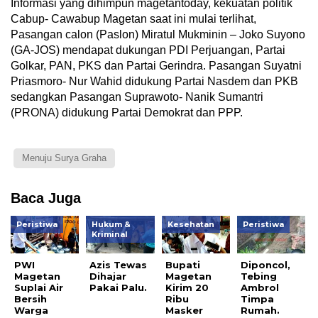
Informasi yang dihimpun magetantoday, kekuatan politik
Cabup- Cawabup Magetan saat ini mulai terlihat,
Pasangan calon (Paslon) Miratul Mukminin – Joko Suyono
(GA-JOS) mendapat dukungan PDI Perjuangan, Partai
Golkar, PAN, PKS dan Partai Gerindra. Pasangan Suyatni
Priasmoro- Nur Wahid didukung Partai Nasdem dan PKB
sedangkan Pasangan Suprawoto- Nanik Sumantri
(PRONA) didukung Partai Demokrat dan PPP.
Menuju Surya Graha
Baca Juga
Peristiwa
Hukum &
Kesehatan
Peristiwa
Kriminal
PWI
Azis Tewas
Bupati
Diponcol,
Magetan
Dihajar
Magetan
Tebing
Suplai Air
Pakai Palu.
Kirim 20
Ambrol
Bersih
Ribu
Timpa
Warga
Masker
Rumah.