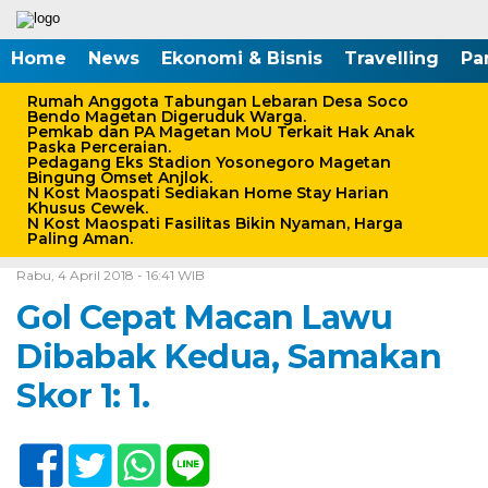
Home
News
Ekonomi & Bisnis
Travelling
Pa
Rumah Anggota Tabungan Lebaran Desa Soco
Bendo Magetan Digeruduk Warga.
Pemkab dan PA Magetan MoU Terkait Hak Anak
Paska Perceraian.
Pedagang Eks Stadion Yosonegoro Magetan
Bingung Omset Anjlok.
N Kost Maospati Sediakan Home Stay Harian
Khusus Cewek.
N Kost Maospati Fasilitas Bikin Nyaman, Harga
Paling Aman.
Home /
Peristiwa
/
Sport
Rabu, 4 April 2018 - 16:41 WIB
Gol Cepat Macan Lawu
Dibabak Kedua, Samakan
Skor 1: 1.