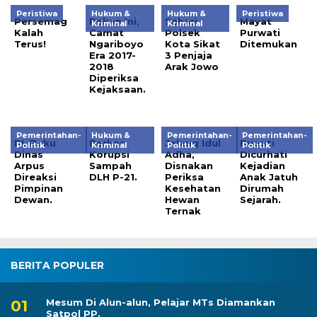
Peristiwa
Hukum &
Hukum &
Peristiwa
Persemag
Pekan Ini,
Sehari,
Mayat
Kriminal
Kriminal
Kalah
Camat
Polsek
Purwati
Terus!
Ngariboyo
Kota Sikat
Ditemukan
Era 2017-
3 Penjaja
2018
Arak Jowo
Diperiksa
Kejaksaan.
Pemerintahan-
Hukum &
Pemerintahan-
Pemerintahan-
PL Buku
Berkas
Jelang Idul
Bupati
Politik
Kriminal
Politik
Politik
Dinas
Korupsi
Adha,
Dicurhati
Arpus
Sampah
Disnakan
Kejadian
Direaksi
DLH P-21.
Periksa
Anak Jatuh
Pimpinan
Kesehatan
Dirumah
Dewan.
Hewan
Sejarah.
Ternak
BERITA POPULER
Mesum Di Alun-alun, Pelajar MTs Diamankan
Satpol PP.