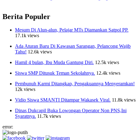
Diisolasi Dua Pekan, begini Kata Lurah Kebonagung
Berita Populer
Mesum Di Alun-alun, Pelajar MTs Diamankan Satpol PP.
17.1k views
Ada Aturan Baru Di Kawasan Sarangan, Pelancong Wajib
Tahu!
12.6k views
Hamil 4 bulan, Ibu Muda Gantung Diri.
12.5k views
Siswa SMP Ditusuk Teman Sekolahnya.
12.4k views
Pembunuh Karmi Ditangkap, Pengakuannya Menyeramkan!
12k views
Vidio Siswa SMANTI Ditampar Wakasek Viral.
11.8k views
Dinas Dukcapil Buka Lowongan Operator Non PNS,Ini
Syaratnya.
11.7k views
error: