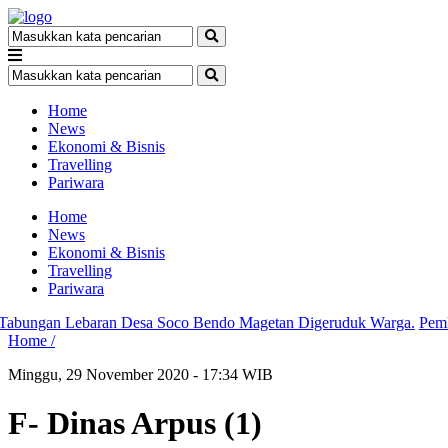
Home
News
Ekonomi & Bisnis
Travelling
Pariwara
Home
News
Ekonomi & Bisnis
Travelling
Pariwara
ngan Lebaran Desa Soco Bendo Magetan Digeruduk Warga.
Pemkab 
Home /
Minggu, 29 November 2020 - 17:34 WIB
F- Dinas Arpus (1)