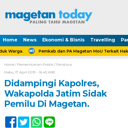
Home
News
Ekonomi & Bisnis
Travelling
Pa
k Warga.
Pemkab dan PA Magetan MoU Terkait Hak A
Home /
Pemerintahan-Politik
/
Peristiwa
Rabu, 17 April 2019 - 16:45 WIB
Didampingi Kapolres,
Wakapolda Jatim Sidak
Pemilu Di Magetan.