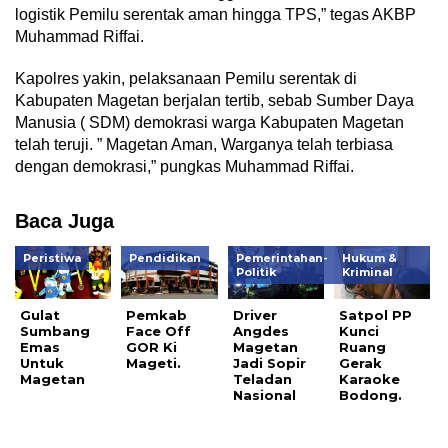
logistik Pemilu serentak aman hingga TPS,” tegas AKBP
Muhammad Riffai.
Kapolres yakin, pelaksanaan Pemilu serentak di
Kabupaten Magetan berjalan tertib, sebab Sumber Daya
Manusia ( SDM) demokrasi warga Kabupaten Magetan
telah teruji. ” Magetan Aman, Warganya telah terbiasa
dengan demokrasi,” pungkas Muhammad Riffai.
Baca Juga
Peristiwa
Pendidikan
Pemerintahan-
Hukum &
Politik
Kriminal
Gulat
Pemkab
Driver
Satpol PP
Sumbang
Face Off
Angdes
Kunci
Emas
GOR Ki
Magetan
Ruang
Untuk
Mageti.
Jadi Sopir
Gerak
Magetan
Teladan
Karaoke
Nasional
Bodong.