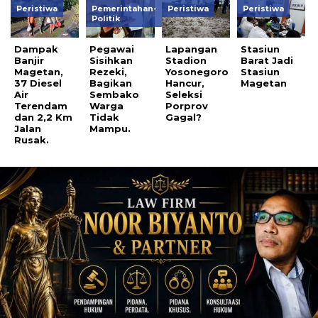
Peristiwa
Pemerintahan-
Peristiwa
Peristiwa
Politik
Dampak
Pegawai
Lapangan
Stasiun
Banjir
Sisihkan
Stadion
Barat Jadi
Magetan,
Rezeki,
Yosonegoro
Stasiun
37 Diesel
Bagikan
Hancur,
Magetan
Air
Sembako
Seleksi
Terendam
Warga
Porprov
dan 2,2 Km
Tidak
Gagal?
Jalan
Mampu.
Rusak.