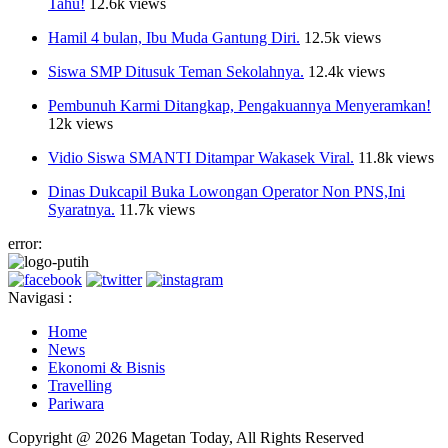
Tahu!
12.6k views
Hamil 4 bulan, Ibu Muda Gantung Diri.
12.5k views
Siswa SMP Ditusuk Teman Sekolahnya.
12.4k views
Pembunuh Karmi Ditangkap, Pengakuannya Menyeramkan!
12k views
Vidio Siswa SMANTI Ditampar Wakasek Viral.
11.8k views
Dinas Dukcapil Buka Lowongan Operator Non PNS,Ini
Syaratnya.
11.7k views
error:
Navigasi :
Home
News
Ekonomi & Bisnis
Travelling
Pariwara
Copyright @ 2026 Magetan Today, All Rights Reserved