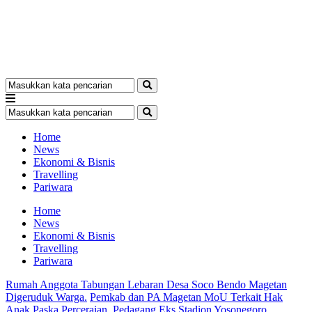
Home
News
Ekonomi & Bisnis
Travelling
Pariwara
Home
News
Ekonomi & Bisnis
Travelling
Pariwara
Rumah Anggota Tabungan Lebaran Desa Soco Bendo Magetan
Digeruduk Warga.
Pemkab dan PA Magetan MoU Terkait Hak
Anak Paska Perceraian.
Pedagang Eks Stadion Yosonegoro