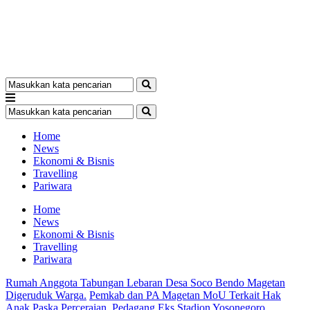
Home
News
Ekonomi & Bisnis
Travelling
Pariwara
Home
News
Ekonomi & Bisnis
Travelling
Pariwara
Rumah Anggota Tabungan Lebaran Desa Soco Bendo Magetan
Digeruduk Warga.
Pemkab dan PA Magetan MoU Terkait Hak
Anak Paska Perceraian.
Pedagang Eks Stadion Yosonegoro