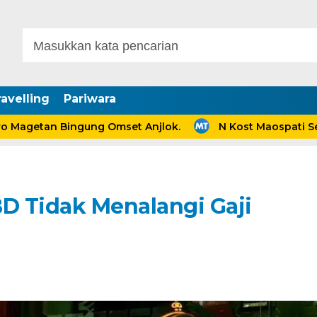
avelling
Pariwara
tan Bingung Omset Anjlok.
N Kost Maospati Sediak
BD Tidak Menalangi Gaji