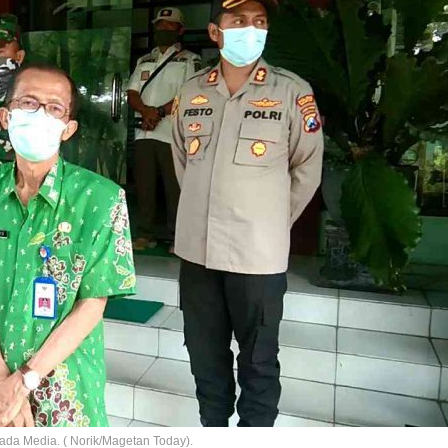
da Media. ( Norik/Magetan Today).