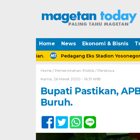
Home
News
Ekonomi & Bisnis
Tr
 Perceraian.
Pedagang Eks Stadion Yosonegoro Mage
Home /
Pemerintahan-Politik
/
Peristiwa
Kamis, 26 Maret 2020 - 16:31 WIB
Bupati Pastikan, AP
Buruh.