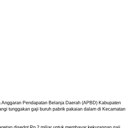
ka Anggaran Pendapatan Belanja Daerah (APBD) Kabupaten
ngi tunggakan gaji buruh pabrik pakaian dalam di Kecamatan
agetan disedot Rp 2 miliar untuk membayar kekurangan gaji