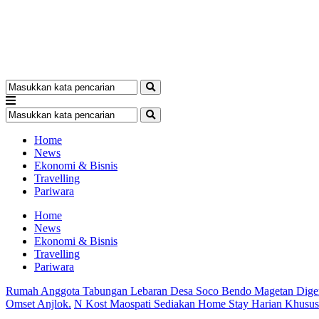
Home
News
Ekonomi & Bisnis
Travelling
Pariwara
Home
News
Ekonomi & Bisnis
Travelling
Pariwara
Rumah Anggota Tabungan Lebaran Desa Soco Bendo Magetan Dige
Omset Anjlok.
N Kost Maospati Sediakan Home Stay Harian Khusu