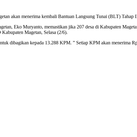
tan akan menerima kembali Bantuan Langsung Tunai (BLT) Tahap II
an, Eko Muryanto, memastikan jika 207 desa di Kabupaten Magetan su
 Kabupaten Magetan, Selasa (2/6).
untuk dibagikan kepada 13.288 KPM. ” Setiap KPM akan menerima Rp 