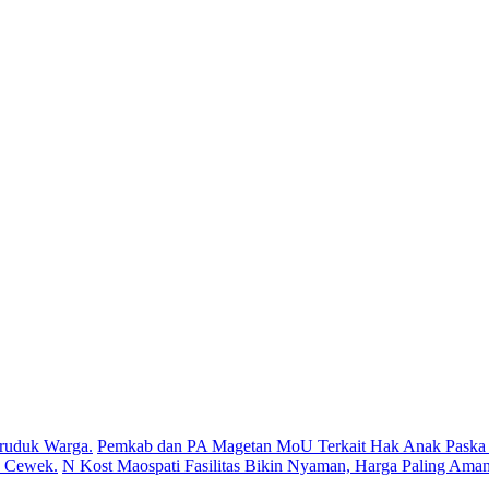
ruduk Warga.
Pemkab dan PA Magetan MoU Terkait Hak Anak Paska P
s Cewek.
N Kost Maospati Fasilitas Bikin Nyaman, Harga Paling Aman