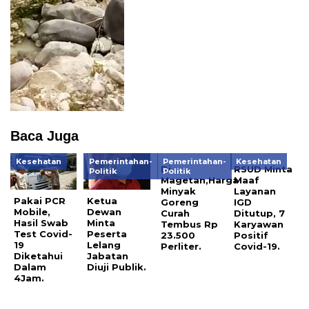
Baca Juga
Kesehatan
Pemerintahan-
Pemerintahan-
Kesehatan
Di
RSUD Minta
Politik
Politik
Magetan,Harga
Maaf
Minyak
Layanan
Pakai PCR
Ketua
Goreng
IGD
Mobile,
Dewan
Curah
Ditutup, 7
Hasil Swab
Minta
Tembus Rp
Karyawan
Test Covid-
Peserta
23.500
Positif
19
Lelang
Perliter.
Covid-19.
Diketahui
Jabatan
Dalam
Diuji Publik.
4Jam.