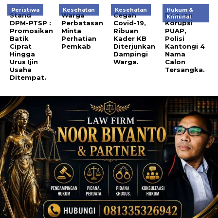
Peristiwa
Kesehatan
Kesehatan
Hukum &
Stand
Warga
Cegah
Dugaan
Kriminal
DPM-PTSP :
Perbatasan
Covid-19,
Korupsi
Promosikan
Minta
Ribuan
PUAP,
Batik
Perhatian
Kader KB
Polisi
Ciprat
Pemkab
Diterjunkan
Kantongi 4
Hingga
Dampingi
Nama
Urus Ijin
Warga.
Calon
Usaha
Tersangka.
Ditempat.