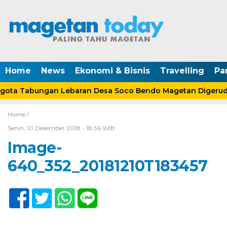
Home
News
Ekonomi & Bisnis
Travelling
Pa
ta Tabungan Lebaran Desa Soco Bendo Magetan Digerudu
Home /
Senin, 10 Desember 2018 - 18:36 WIB
Image-
640_352_20181210T183457