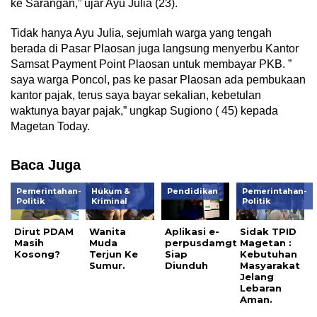
ke Sarangan,” ujar Ayu Julia (23).
Tidak hanya Ayu Julia, sejumlah warga yang tengah
berada di Pasar Plaosan juga langsung menyerbu Kantor
Samsat Payment Point Plaosan untuk membayar PKB. ”
saya warga Poncol, pas ke pasar Plaosan ada pembukaan
kantor pajak, terus saya bayar sekalian, kebetulan
waktunya bayar pajak,” ungkap Sugiono ( 45) kepada
Magetan Today.
Baca Juga
Pemerintahan-
Hukum &
Pendidikan
Pemerintahan-
Politik
Kriminal
Politik
Dirut PDAM
Wanita
Aplikasi e-
Sidak TPID
Masih
Muda
perpusdamgt
Magetan :
Kosong?
Terjun Ke
Siap
Kebutuhan
Sumur.
Diunduh
Masyarakat
Jelang
Lebaran
Aman.