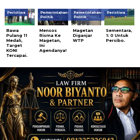
Peristiwa
Pemerintahan-
Pemerintahan-
Peristiwa
Politik
Politik
Bawa
Mensos
Magetan
Sementara,
Pulang 11
Risma Ke
Diganjar
1: 0 Untuk
Medali,
Magetan,
WTP
Persibo.
Target
Ini
KONI
Agendanya!
Tercapai.