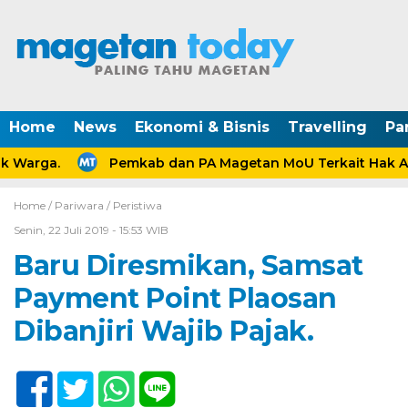
Home
News
Ekonomi & Bisnis
Travelling
Pa
 Warga.
Pemkab dan PA Magetan MoU Terkait Hak Ana
Home /
Pariwara
/
Peristiwa
Senin, 22 Juli 2019 - 15:53 WIB
Baru Diresmikan, Samsat
Payment Point Plaosan
Dibanjiri Wajib Pajak.