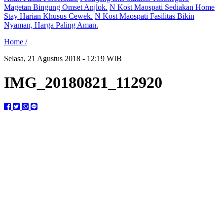
Magetan Bingung Omset Anjlok.
N Kost Maospati Sediakan Home
Stay Harian Khusus Cewek.
N Kost Maospati Fasilitas Bikin
Nyaman, Harga Paling Aman.
Home /
Selasa, 21 Agustus 2018 - 12:19 WIB
IMG_20180821_112920