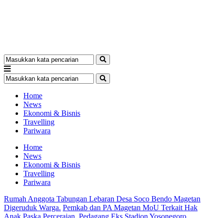
Home
News
Ekonomi & Bisnis
Travelling
Pariwara
Home
News
Ekonomi & Bisnis
Travelling
Pariwara
Rumah Anggota Tabungan Lebaran Desa Soco Bendo Magetan
Digeruduk Warga.
Pemkab dan PA Magetan MoU Terkait Hak
Anak Paska Perceraian.
Pedagang Eks Stadion Yosonegoro