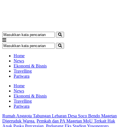
Home
News
Ekonomi & Bisnis
Travelling
Pariwara
Home
News
Ekonomi & Bisnis
Travelling
Pariwara
Rumah Anggota Tabungan Lebaran Desa Soco Bendo Magetan
Digeruduk Warga.
Pemkab dan PA Magetan MoU Terkait Hak
Anak Paska Perceraian.
Pedagang Eks Stadion Yosonegoro