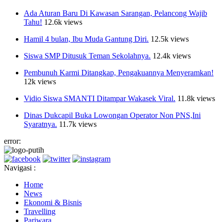
Ada Aturan Baru Di Kawasan Sarangan, Pelancong Wajib
Tahu!
12.6k views
Hamil 4 bulan, Ibu Muda Gantung Diri.
12.5k views
Siswa SMP Ditusuk Teman Sekolahnya.
12.4k views
Pembunuh Karmi Ditangkap, Pengakuannya Menyeramkan!
12k views
Vidio Siswa SMANTI Ditampar Wakasek Viral.
11.8k views
Dinas Dukcapil Buka Lowongan Operator Non PNS,Ini
Syaratnya.
11.7k views
error:
Navigasi :
Home
News
Ekonomi & Bisnis
Travelling
Pariwara