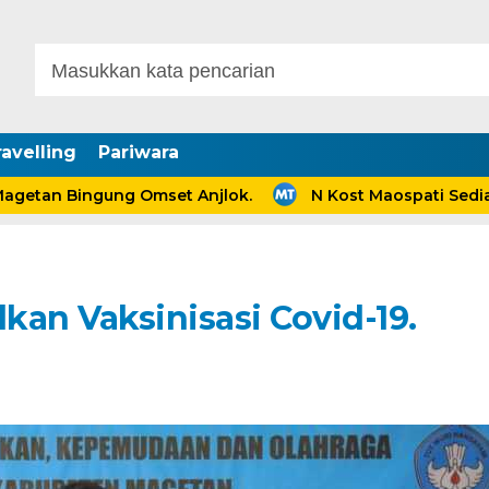
avelling
Pariwara
n Bingung Omset Anjlok.
N Kost Maospati Sediakan 
lkan Vaksinisasi Covid-19.