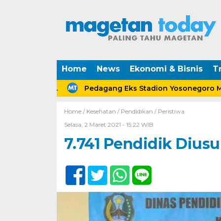
Home
News
Ekonomi & Bisnis
Tr
rceraian.
Pedagang Eks Stadion Yosonegoro Mageta
Home /
Kesehatan
/
Pendidikan
/
Peristiwa
Selasa, 2 Maret 2021 - 15:22 WIB
7.741 Pendidik Diusu