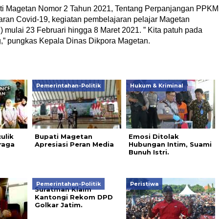
pati Magetan Nomor 2 Tahun 2021, Tentang Perpanjangan PPKM
ran Covid-19, kegiatan pembelajaran pelajar Magetan
 mulai 23 Februari hingga 8 Maret 2021. ” Kita patuh pada
g,” pungkas Kepala Dinas Dikpora Magetan.
Pemerintahan-Politik
Hukum & Kriminal
ulik
Bupati Magetan
Emosi Ditolak
raga
Apresiasi Peran Media
Hubungan Intim, Suami
Bunuh Istri.
Pemerintahan-Politik
Peristiwa
Suratman Klaim
Kantongi Rekom DPD
Golkar Jatim.