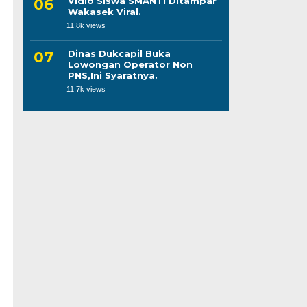
Vidio Siswa SMANTI Ditampar
Wakasek Viral.
11.8k views
Dinas Dukcapil Buka
Lowongan Operator Non
PNS,Ini Syaratnya.
11.7k views