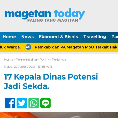
Home
News
Ekonomi & Bisnis
Travelling
Pa
k Warga.
Pemkab dan PA Magetan MoU Terkait Hak An
Home /
Pemerintahan-Politik
/
Peristiwa
Rabu, 29 April 2020 - 13:58 WIB
17 Kepala Dinas Potensi
Jadi Sekda.