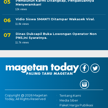
Pembunuh Karmi Ditangkap, Pengakuannya
Menyeramkan!
12k views
Vidio Siswa SMANTI Ditampar Wakasek Viral.
11.8k views
Dinas Dukcapil Buka Lowongan Operator Non
PNS,Ini Syaratnya.
11.7k views
Copyright @ 2026 Magetan
Tentang Kami
Today, All Rights Reserved
Media Siber
Paket Harga Publikasi