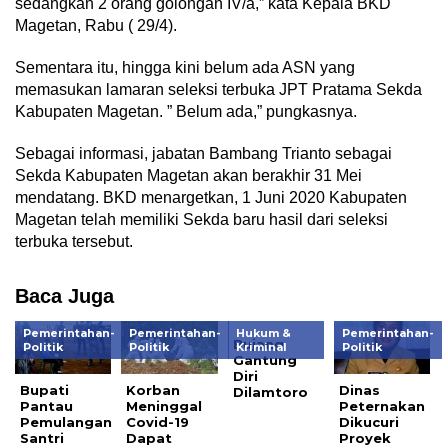
sedangkan 2 orang golongan IV/a,” kata Kepala BKD
Magetan, Rabu ( 29/4).
Sementara itu, hingga kini belum ada ASN yang
memasukan lamaran seleksi terbuka JPT Pratama Sekda
Kabupaten Magetan. ” Belum ada,” pungkasnya.
Sebagai informasi, jabatan Bambang Trianto sebagai
Sekda Kabupaten Magetan akan berakhir 31 Mei
mendatang. BKD menargetkan, 1 Juni 2020 Kabupaten
Magetan telah memiliki Sekda baru hasil dari seleksi
terbuka tersebut.
Baca Juga
Pemerintahan-
Pemerintahan-
Hukum &
Pemerintahan-
Bujang
Politik
Politik
Kriminal
Politik
Gantung
Diri
Bupati
Korban
Dinas
Dilamtoro
Pantau
Meninggal
Peternakan
Pemulangan
Covid-19
Dikucuri
Santri
Dapat
Proyek