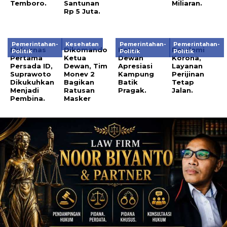
Temboro.
Santunan
Miliaran.
Rp 5 Juta.
Pemerintahan-
Kesehatan
Pemerintahan-
Pemerintahan-
Mukernas
Dikomando
Ketua
Pendemi
Politik
Politik
Politik
Pertama
Ketua
Dewan
Korona,
Persada ID,
Dewan, Tim
Apresiasi
Layanan
Suprawoto
Monev 2
Kampung
Perijinan
Dikukuhkan
Bagikan
Batik
Tetap
Menjadi
Ratusan
Pragak.
Jalan.
Pembina.
Masker