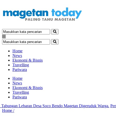
Home
News
Ekonomi & Bisnis
Travelling
Pariwara
Home
News
Ekonomi & Bisnis
Travelling
Pariwara
ungan Lebaran Desa Soco Bendo Magetan Digeruduk Warga.
Pemkab
Home /