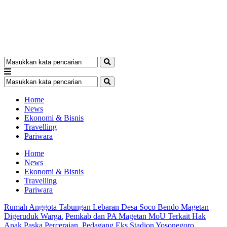
Home
News
Ekonomi & Bisnis
Travelling
Pariwara
Home
News
Ekonomi & Bisnis
Travelling
Pariwara
Rumah Anggota Tabungan Lebaran Desa Soco Bendo Magetan
Digeruduk Warga.
Pemkab dan PA Magetan MoU Terkait Hak
Anak Paska Perceraian.
Pedagang Eks Stadion Yosonegoro