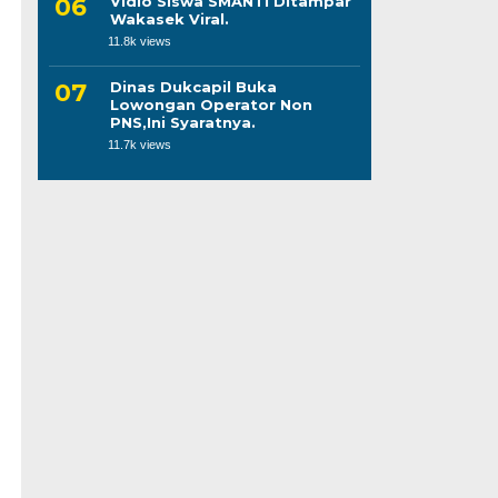
Vidio Siswa SMANTI Ditampar
Wakasek Viral.
11.8k views
Dinas Dukcapil Buka
Lowongan Operator Non
PNS,Ini Syaratnya.
11.7k views