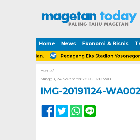
Home
News
Ekonomi & Bisnis
Tr
ska Perceraian.
Pedagang Eks Stadion Yosonegoro M
Home /
Minggu, 24 November 2019 - 16:19 WIB
IMG-20191124-WA00