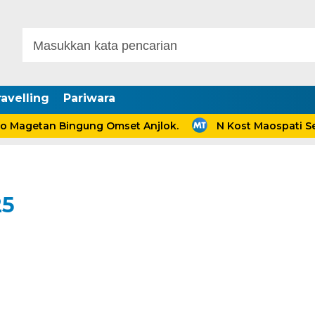
avelling
Pariwara
agetan Bingung Omset Anjlok.
N Kost Maospati Sed
25