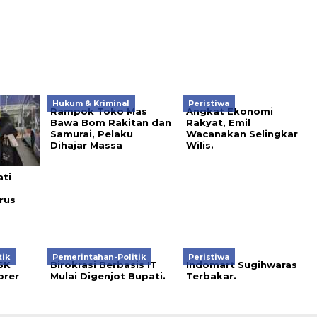
Hukum & Kriminal
Peristiwa
Rampok Toko Mas
Angkat Ekonomi
Bawa Bom Rakitan dan
Rakyat, Emil
Samurai, Pelaku
Wacanakan Selingkar
Dihajar Massa
Wilis.
ti
rus
tik
Pemerintahan-Politik
Peristiwa
SK
Birokrasi Berbasis IT
Indomart Sugihwaras
orer
Mulai Digenjot Bupati.
Terbakar.