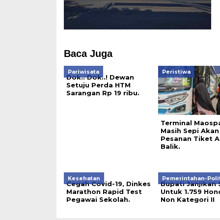
Baca Juga
Pariwisata
Peristiwa
Dok.. Dok..! Dewan
Setuju Perda HTM
Sarangan Rp 19 ribu.
Terminal Maospa
Masih Sepi Akan
Pesanan Tiket A
Balik.
Kesehatan
Pemerintahan-Poli
Cegah Covid-19, Dinkes
Bupati Janjikan 
Marathon Rapid Test
Untuk 1.759 Hon
Pegawai Sekolah.
Non Kategori II