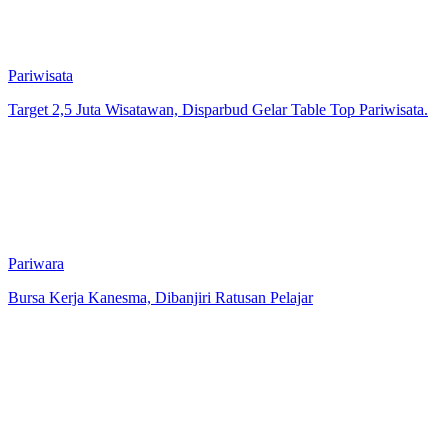
Pariwisata
Target 2,5 Juta Wisatawan, Disparbud Gelar Table Top Pariwisata.
Pariwara
Bursa Kerja Kanesma, Dibanjiri Ratusan Pelajar