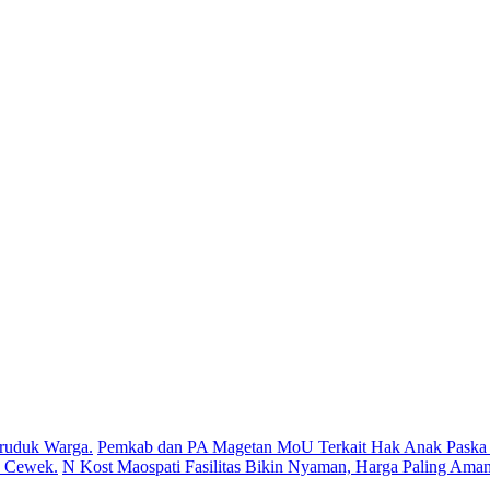
ruduk Warga.
Pemkab dan PA Magetan MoU Terkait Hak Anak Paska P
s Cewek.
N Kost Maospati Fasilitas Bikin Nyaman, Harga Paling Aman