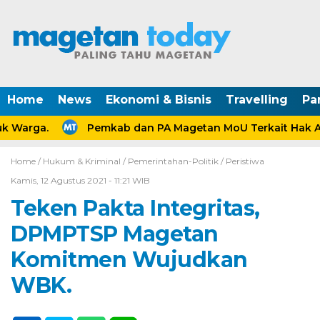
Home
News
Ekonomi & Bisnis
Travelling
Pa
 Warga.
Pemkab dan PA Magetan MoU Terkait Hak Ana
Home /
Hukum & Kriminal
/
Pemerintahan-Politik
/
Peristiwa
Kamis, 12 Agustus 2021 - 11:21 WIB
Teken Pakta Integritas,
DPMPTSP Magetan
Komitmen Wujudkan
WBK.