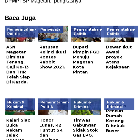
DPMPTSP Magetan,” pungkasnya.
Baca Juga
Pemerintahan-
Pariwisata
Pemerintahan-
Pemerintahan-
Politik
Politik
Politik
ASN
Ratusan
Bupati
Dewan Ikut
Magetan
Kelinci Ikuti
Pimpin FGD
Awasi
Diminta
Kontes
Menuju
proyek
Tenang,
Rabbit
Magetan
Atensi
Gaji Ke-13
Show 2021.
Kota
Kejaksaan
Dan THR
Pintar.
Telah Siap
Di Kasda.
Hukum &
Pemerintahan-
Hukum &
Hukum &
Spesialis
Kriminal
Politik
Kriminal
Kriminal
Pencuri
Rumah
Kajari Siap
Honor
Timwas
Kosong
Buka
Lunas, K2
Gabungan
Dibekuk
Rekam
Tuntut SK
Sidak Stok
Buser
Jejak
dan
Gas LPG.