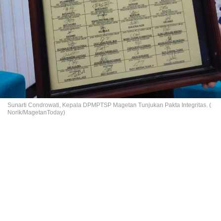
Sunarti Condrowati, Kepala DPMPTSP Magetan Tunjukan Pakta Integritas. (
Norik/MagetanToday)