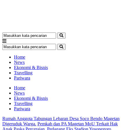
Home
News
Ekonomi & Bisnis
Travelling
Pariwara
Home
News
Ekonomi & Bisnis
Travelling
Pariwara
Rumah Anggota Tabungan Lebaran Desa Soco Bendo Magetan
Digeruduk Warga.
Pemkab dan PA Magetan MoU Terkait Hak
Anak Paska Perceraian.
Pedagang Eks Stadion Yosonegoro