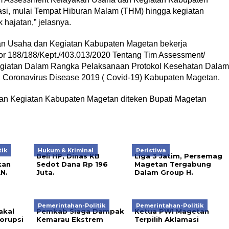
si, mulai Tempat Hiburan Malam (THM) hingga kegiatan
hajatan,” jelasnya.
an Usaha dan Kegiatan Kabupaten Magetan bekerja
or 188/188/Kept./403.013/2020 Tentang Tim Assessment/
egiatan Dalam Rangka Pelaksanaan Protokol Kesehatan Dalam
 Coronavirus Disease 2019 ( Covid-19) Kabupaten Magetan.
n Kegiatan Kabupaten Magetan diteken Bupati Magetan
tik
Hukum & Kriminal
Peristiwa
Beli HP, Dinas KB
Liga 3 Jatim, Persemag
kan
Sedot Dana Rp 196
Magetan Tergabung
N.
Juta.
Dalam Group H.
Pemerintahan-Politik
Pemerintahan-Politik
akal
Pemkab Siaga Dampak
Ketua PWI Magetan
orupsi
Kemarau Ekstrem
Terpilih Aklamasi