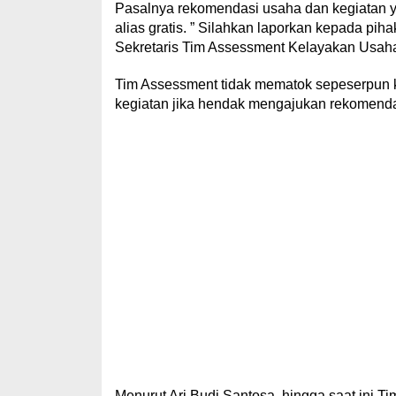
Pasalnya rekomendasi usaha dan kegiatan 
alias gratis. ” Silahkan laporkan kepada pihak
Sekretaris Tim Assessment Kelayakan Usaha
Tim Assessment tidak mematok sepeserpun 
kegiatan jika hendak mengajukan rekomendasi.
Menurut Ari Budi Santosa, hingga saat ini