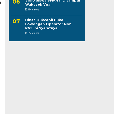
Vidio Siswa SMANTI Ditampar
a
Wakasek Viral.
11.8k views
Dinas Dukcapil Buka
Lowongan Operator Non
PNS,Ini Syaratnya.
11.7k views