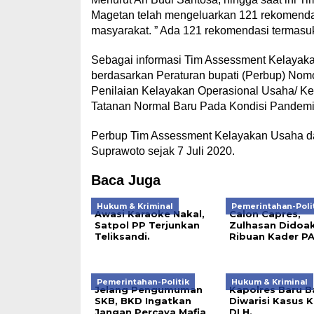
Magetan telah mengeluarkan 121 rekomenda
masyarakat. ” Ada 121 rekomendasi termasuk 
Sebagai informasi Tim Assessment Kelayak
berdasarkan Peraturan bupati (Perbup) Nom
Penilaian Kelayakan Operasional Usaha/ K
Tatanan Normal Baru Pada Kondisi Pandemi
Perbup Tim Assessment Kelayakan Usaha da
Suprawoto sejak 7 Juli 2020.
Baca Juga
Hukum & Kriminal
Pemerintahan-Poli
Awasi Karaoke Nakal,
Calon Capres,
Satpol PP Terjunkan
Zulhasan Didoa
Teliksandi.
Ribuan Kader PA
Pemerintahan-Politik
Hukum & Kriminal
Jelang Pengumuman
Kapolres Baru B
SKB, BKD Ingatkan
Diwarisi Kasus K
Jangan Percaya Mafia
DLH.