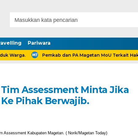
avelling
Pariwara
 Warga.
Pemkab dan PA Magetan MoU Terkait Hak Ana
 Tim Assessment Minta Jika
Ke Pihak Berwajib.