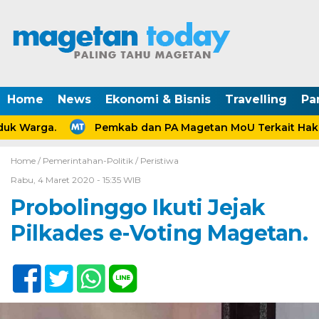
Home
News
Ekonomi & Bisnis
Travelling
Pa
k Warga.
Pemkab dan PA Magetan MoU Terkait Hak An
Home /
Pemerintahan-Politik
/
Peristiwa
Rabu, 4 Maret 2020 - 15:35 WIB
Probolinggo Ikuti Jejak
Pilkades e-Voting Magetan.