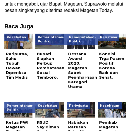
untuk mengabdi, ujar Bupati Magetan, Suprawoto melalui
pesan singkat yang diterima redaksi Magetan Today.
Baca Juga
Kesehatan
Pemerintahan-
Pemerintahan-
Peristiwa
Politik
Politik
Paripurna,
Bupati
Destana
Kondisi
Suhu
Siapkan
Award
Tiga Pasien
Tubuh
Perbup
2020,
Positif
Dewan
Pembatasan
Magetan
Korona
Diperiksa
Sosial
Sabet
Baik dan
Tim Medis
Temboro.
Penghargaan
Sehat.
Kategori
Utama.
Pemerintahan-
Kesehatan
Pariwisata
Kesehatan
Politik
Ketua PWI
RSUD
Habiskan
Pemkab
Magetan
Sayidiman
Ratusan
Magetan