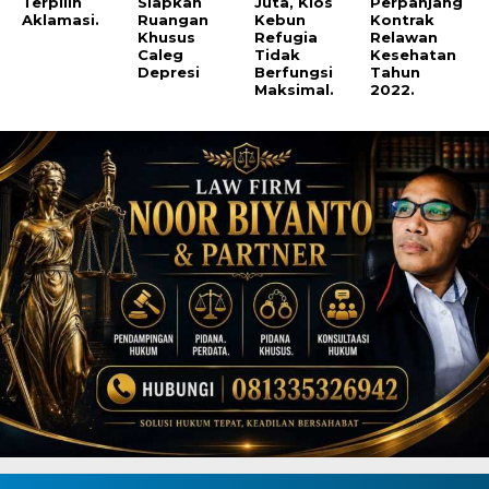
Terpilih
Siapkan
Juta, Kios
Perpanjang
Aklamasi.
Ruangan
Kebun
Kontrak
Khusus
Refugia
Relawan
Caleg
Tidak
Kesehatan
Depresi
Berfungsi
Tahun
Maksimal.
2022.