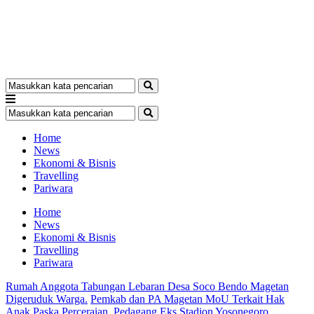
Home
News
Ekonomi & Bisnis
Travelling
Pariwara
Home
News
Ekonomi & Bisnis
Travelling
Pariwara
Rumah Anggota Tabungan Lebaran Desa Soco Bendo Magetan
Digeruduk Warga.
Pemkab dan PA Magetan MoU Terkait Hak
Anak Paska Perceraian.
Pedagang Eks Stadion Yosonegoro