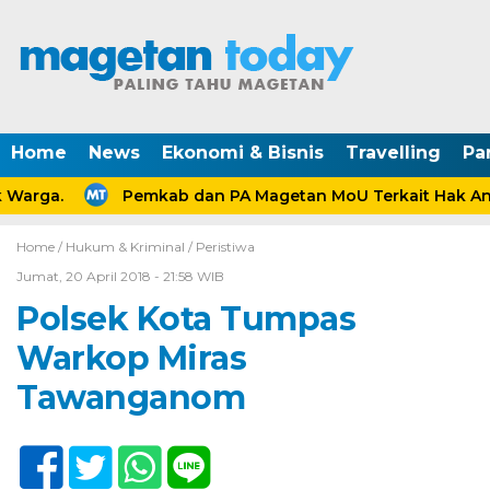
Home
News
Ekonomi & Bisnis
Travelling
Pa
Warga.
Pemkab dan PA Magetan MoU Terkait Hak Anak
Home /
Hukum & Kriminal
/
Peristiwa
Jumat, 20 April 2018 - 21:58 WIB
Polsek Kota Tumpas
Warkop Miras
Tawanganom