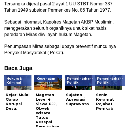
Tersangka dijerat pasal 2 ayat 1 UU STBT Nomor 337
Tahun 1949 subsider Permenkes No. 86 Tahun 1977.
Sebagai informasi, Kapolres Magetan AKBP Muslimin,
menggerakan seluruh organiknya untuk sikat habis
peredaran Miras diwilayah hukum Magetan.
Penumpasan Miras sebagai upaya preventif munculnya
Penyakit Masyarakat ( Pekat).
Baca Juga
Hukum &
Kesehatan
Pemerintahan-
Pemerintahan-
Kriminal
Politik
Politik
Kejari Mulai
Magetan
Sujatno
Senin
Garap
Level 4,
Apresiasi
Keramat
Korupsi
Siswa PJJ,
Suprawoto
Pejabat
Desa.
Obyek
Pemkab.
Wisata
Tutup,
Resepsi
Pernikahan