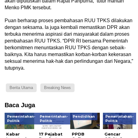
akan diputuskan dalam Rapat Paripurna,” tutur mantan
Menko PMK tersebut.
Puan berharap proses pembahasan RUU TPKS dilakukan
dengan seksama. Ia juga kembali memastikan DPR akan
terbuka menerima aspirasi dari masyarakat dalam proses
pembahasan RUU TPKS. “DPR RI bersama Pemerintah
berkomitmen menuntaskan RUU TPKS dengan sebaik-
baiknya. Kita harus memastikan korban-korban kekerasan
seksual menerima hak-hak dan perlindungan dari Negara,”
tutupnya.
Berita Utama
Breaking News
Baca Juga
Pemerintahan-
Pemerintahan-
Pendidikan
Pemerintahan-
Politik
Politik
Politik
Kabar
17 Pejabat
PPDB
Gencar