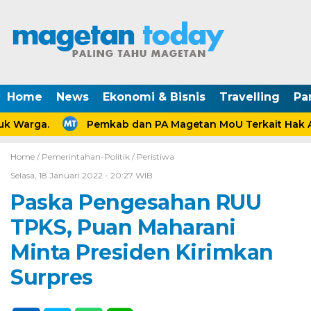
Home
News
Ekonomi & Bisnis
Travelling
Pa
 Warga.
Pemkab dan PA Magetan MoU Terkait Hak Ana
Home /
Pemerintahan-Politik
/
Peristiwa
Selasa, 18 Januari 2022 - 20:27 WIB
Paska Pengesahan RUU
TPKS, Puan Maharani
Minta Presiden Kirimkan
Surpres