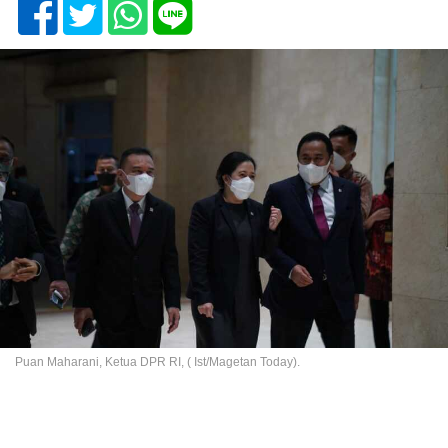
Puan Maharani, Ketua DPR RI, ( Ist/Magetan Today).