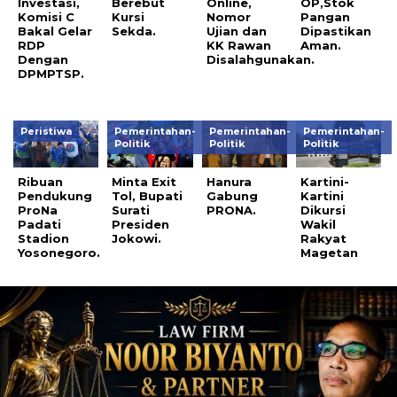
Investasi,
Berebut
Online,
OP,Stok
Komisi C
Kursi
Nomor
Pangan
Bakal Gelar
Sekda.
Ujian dan
Dipastikan
RDP
KK Rawan
Aman.
Dengan
Disalahgunakan.
DPMPTSP.
Peristiwa
Pemerintahan-
Pemerintahan-
Pemerintahan-
Politik
Politik
Politik
Ribuan
Minta Exit
Hanura
Kartini-
Pendukung
Tol, Bupati
Gabung
Kartini
ProNa
Surati
PRONA.
Dikursi
Padati
Presiden
Wakil
Stadion
Jokowi.
Rakyat
Yosonegoro.
Magetan