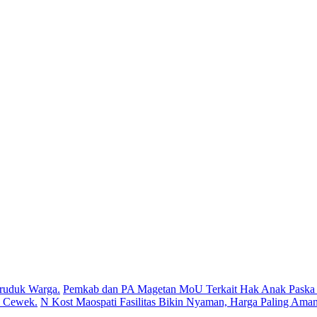
ruduk Warga.
Pemkab dan PA Magetan MoU Terkait Hak Anak Paska P
s Cewek.
N Kost Maospati Fasilitas Bikin Nyaman, Harga Paling Aman