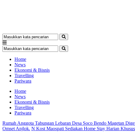
Home
News
Ekonomi & Bisnis
Travelling
Pariwara
Home
News
Ekonomi & Bisnis
Travelling
Pariwara
Rumah Anggota Tabungan Lebaran Desa Soco Bendo Magetan Dige
Omset Anjlok.
N Kost Maospati Sediakan Home Stay Harian Khusu