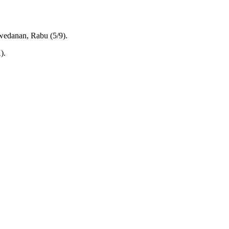
edanan, Rabu (5/9).
).