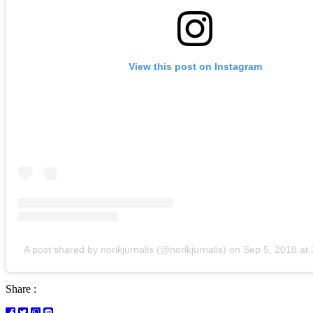
View this post on Instagram
A post shared by norikjurnalis (@norikjurnalis)
on
Sep 5, 2018 at
Share :