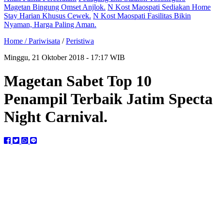
Magetan Bingung Omset Anjlok.
N Kost Maospati Sediakan Home
Stay Harian Khusus Cewek.
N Kost Maospati Fasilitas Bikin
Nyaman, Harga Paling Aman.
Home /
Pariwisata
/
Peristiwa
Minggu, 21 Oktober 2018 - 17:17 WIB
Magetan Sabet Top 10
Penampil Terbaik Jatim Specta
Night Carnival.