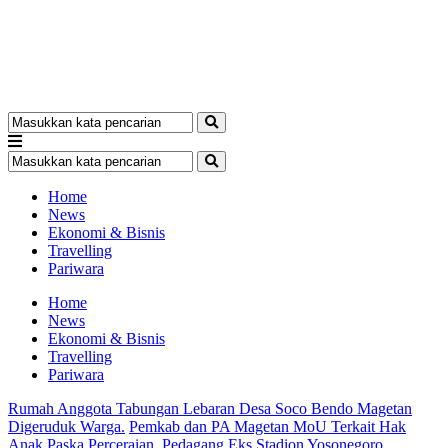
Home
News
Ekonomi & Bisnis
Travelling
Pariwara
Home
News
Ekonomi & Bisnis
Travelling
Pariwara
Rumah Anggota Tabungan Lebaran Desa Soco Bendo Magetan
Digeruduk Warga.
Pemkab dan PA Magetan MoU Terkait Hak
Anak Paska Perceraian.
Pedagang Eks Stadion Yosonegoro