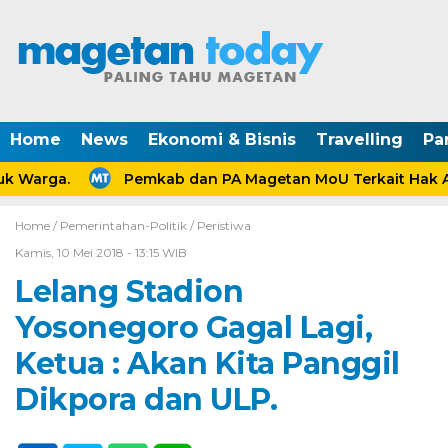
Home
News
Ekonomi & Bisnis
Travelling
Pa
 Warga.
Pemkab dan PA Magetan MoU Terkait Hak Ana
Home /
Pemerintahan-Politik
/
Peristiwa
Kamis, 10 Mei 2018 - 13:15 WIB
Lelang Stadion
Yosonegoro Gagal Lagi,
Ketua : Akan Kita Panggil
Dikpora dan ULP.