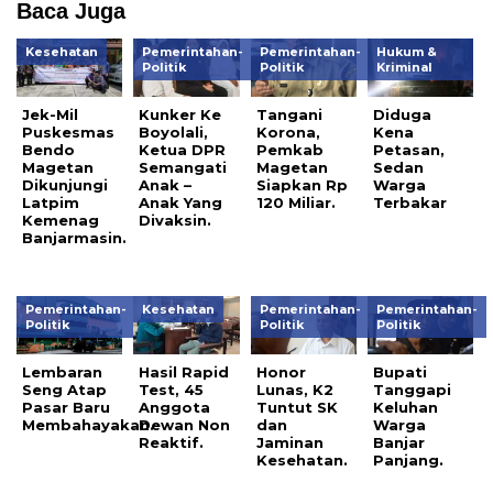
Baca Juga
Kesehatan
Pemerintahan-
Pemerintahan-
Hukum &
Politik
Politik
Kriminal
Jek-Mil
Kunker Ke
Tangani
Diduga
Puskesmas
Boyolali,
Korona,
Kena
Bendo
Ketua DPR
Pemkab
Petasan,
Magetan
Semangati
Magetan
Sedan
Dikunjungi
Anak –
Siapkan Rp
Warga
Latpim
Anak Yang
120 Miliar.
Terbakar
Kemenag
Divaksin.
Banjarmasin.
Pemerintahan-
Kesehatan
Pemerintahan-
Pemerintahan-
Politik
Politik
Politik
Lembaran
Hasil Rapid
Honor
Bupati
Seng Atap
Test, 45
Lunas, K2
Tanggapi
Pasar Baru
Anggota
Tuntut SK
Keluhan
Membahayakan.
Dewan Non
dan
Warga
Reaktif.
Jaminan
Banjar
Kesehatan.
Panjang.