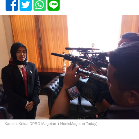
Karmini,Ketua DPRD Magetan. ( Norik/Magetan Today).