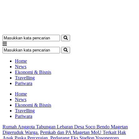
Home
News
Ekonomi & Bisnis
Travelling
Pariwara
Home
News
Ekonomi & Bisnis
Travelling
Pariwara
Rumah Anggota Tabungan Lebaran Desa Soco Bendo Magetan
Digeruduk Warga.
Pemkab dan PA Magetan MoU Terkait Hak
Anak Paska Perceraian.
Pedagang Eks Stadion Yosonegoro