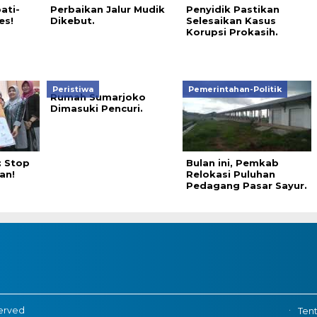
ati-
Perbaikan Jalur Mudik
Penyidik Pastikan
es!
Dikebut.
Selesaikan Kasus
Korupsi Prokasih.
Peristiwa
Pemerintahan-Politik
Rumah Sumarjoko
Dimasuki Pencuri.
: Stop
Bulan ini, Pemkab
an!
Relokasi Puluhan
Pedagang Pasar Sayur.
served
Ten