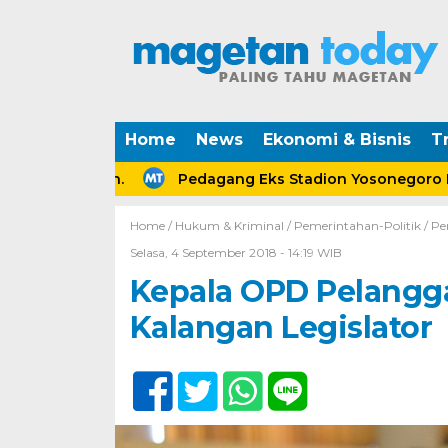
Home
News
Ekonomi & Bisnis
Tr
rceraian.
Pedagang Eks Stadion Yosonegoro Magetan
Home /
Hukum & Kriminal
/
Pemerintahan-Politik
/
Pe
Selasa, 4 September 2018 - 14:19 WIB
Kepala OPD Pelanggar
Kalangan Legislator