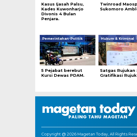
Kasus Ijasah Palsu,
Twinroad Maosp
Kades Kuwonharjo
Sukomoro Ambl
Divonis 4 Bulan
Penjara.
Pemerintahan-Politik
Hukum & Kriminal
5 Pejabat berebut
Satgas Rujukan 
Kursi Dewas PDAM.
Gratifikasi Rujuk
Copyright @ 2026 Magetan Today, All Rights Re