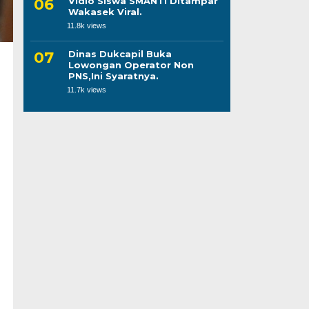
Vidio Siswa SMANTI Ditampar
Wakasek Viral.
11.8k views
Dinas Dukcapil Buka
Lowongan Operator Non
PNS,Ini Syaratnya.
11.7k views