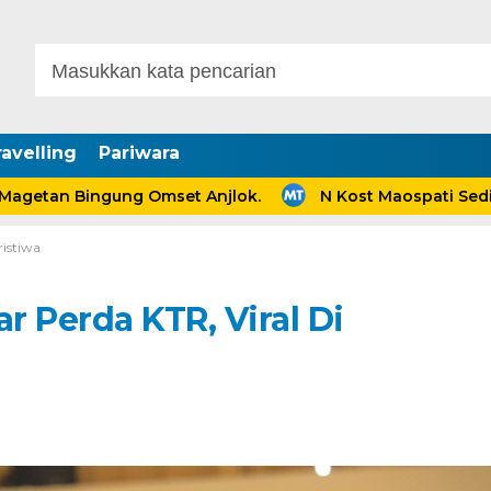
avelling
Pariwara
 Bingung Omset Anjlok.
N Kost Maospati Sediakan H
ristiwa
 Perda KTR, Viral Di