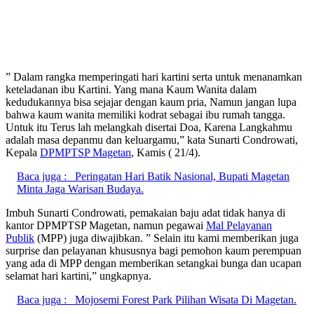
” Dalam rangka memperingati hari kartini serta untuk menanamkan
keteladanan ibu Kartini. Yang mana Kaum Wanita dalam
kedudukannya bisa sejajar dengan kaum pria, Namun jangan lupa
bahwa kaum wanita memiliki kodrat sebagai ibu rumah tangga.
Untuk itu Terus lah melangkah disertai Doa, Karena Langkahmu
adalah masa depanmu dan keluargamu,” kata Sunarti Condrowati,
Kepala
DPMPTSP Magetan
, Kamis ( 21/4).
Baca juga :
Peringatan Hari Batik Nasional, Bupati Magetan
Minta Jaga Warisan Budaya.
Imbuh Sunarti Condrowati, pemakaian baju adat tidak hanya di
kantor DPMPTSP Magetan, namun pegawai
Mal Pelayanan
Publik
(MPP) juga diwajibkan. ” Selain itu kami memberikan juga
surprise dan pelayanan khususnya bagi pemohon kaum perempuan
yang ada di MPP dengan memberikan setangkai bunga dan ucapan
selamat hari kartini,” ungkapnya.
Baca juga :
Mojosemi Forest Park Pilihan Wisata Di Magetan.