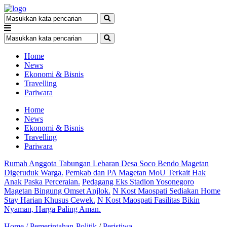
Home
News
Ekonomi & Bisnis
Travelling
Pariwara
Home
News
Ekonomi & Bisnis
Travelling
Pariwara
Rumah Anggota Tabungan Lebaran Desa Soco Bendo Magetan
Digeruduk Warga.
Pemkab dan PA Magetan MoU Terkait Hak
Anak Paska Perceraian.
Pedagang Eks Stadion Yosonegoro
Magetan Bingung Omset Anjlok.
N Kost Maospati Sediakan Home
Stay Harian Khusus Cewek.
N Kost Maospati Fasilitas Bikin
Nyaman, Harga Paling Aman.
Home /
Pemerintahan-Politik
/
Peristiwa