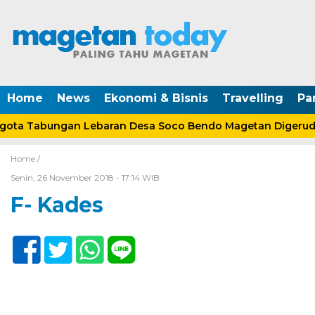
Home
News
Ekonomi & Bisnis
Travelling
Pa
ta Tabungan Lebaran Desa Soco Bendo Magetan Digerudu
Home /
Senin, 26 November 2018 - 17:14 WIB
F- Kades