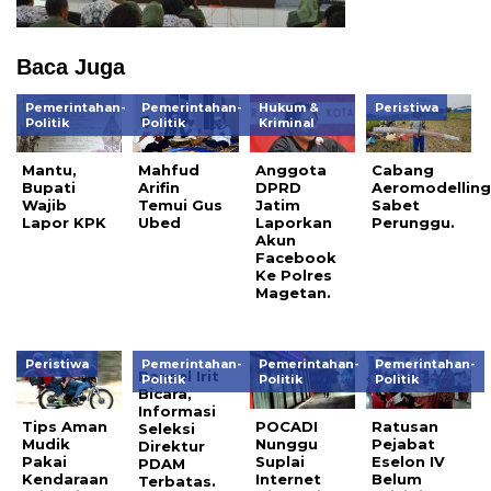
Baca Juga
Pemerintahan-
Pemerintahan-
Hukum &
Peristiwa
Politik
Politik
Kriminal
Mantu,
Mahfud
Anggota
Cabang
Bupati
Arifin
DPRD
Aeromodellin
Wajib
Temui Gus
Jatim
Sabet
Lapor KPK
Ubed
Laporkan
Perunggu.
Akun
Facebook
Ke Polres
Magetan.
Peristiwa
Pemerintahan-
Pemerintahan-
Pemerintahan-
Pansel Irit
Politik
Politik
Politik
Bicara,
Informasi
Tips Aman
POCADI
Ratusan
Seleksi
Mudik
Nunggu
Pejabat
Direktur
Pakai
Suplai
Eselon IV
PDAM