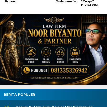
Kendaraan
Internet
Belum
Terbatas.
Pribadi.
Diskominfo.
“Cicipi”
DiklatPIM.
BERITA POPULER