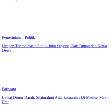
Pemerintahan-Politik
Ucapan Terima Kasih Untuk Joko Suyono, Dari Bupati dan Ketua
Dewan.
Pariwara
Lewat Donor Darah, Silaturahmi Antarkomunitas Di Madiun Makin
Erat