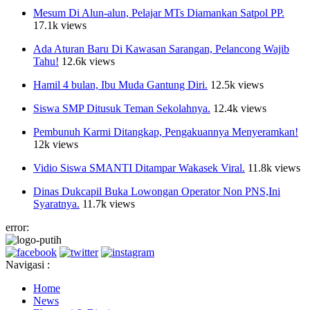
Mesum Di Alun-alun, Pelajar MTs Diamankan Satpol PP.
17.1k views
Ada Aturan Baru Di Kawasan Sarangan, Pelancong Wajib
Tahu!
12.6k views
Hamil 4 bulan, Ibu Muda Gantung Diri.
12.5k views
Siswa SMP Ditusuk Teman Sekolahnya.
12.4k views
Pembunuh Karmi Ditangkap, Pengakuannya Menyeramkan!
12k views
Vidio Siswa SMANTI Ditampar Wakasek Viral.
11.8k views
Dinas Dukcapil Buka Lowongan Operator Non PNS,Ini
Syaratnya.
11.7k views
error:
Navigasi :
Home
News