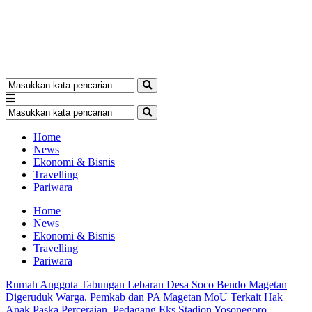
Home
News
Ekonomi & Bisnis
Travelling
Pariwara
Home
News
Ekonomi & Bisnis
Travelling
Pariwara
Rumah Anggota Tabungan Lebaran Desa Soco Bendo Magetan
Digeruduk Warga.
Pemkab dan PA Magetan MoU Terkait Hak
Anak Paska Perceraian.
Pedagang Eks Stadion Yosonegoro