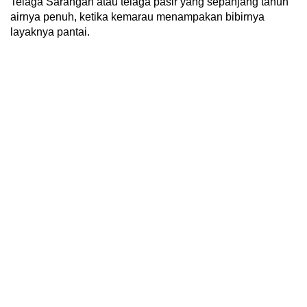
Telaga Sarangan atau telaga pasir yang sepanjang tahun
airnya penuh, ketika kemarau menampakan bibirnya
layaknya pantai.