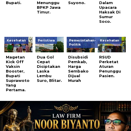
Bupati.
Menunggu
Suyono.
Dalam
BPKP Jawa
Upacara
Timur.
Haksak Di
Sumur
Soco.
Kesehatan
Peristiwa
Pemerintahan-
Kesehatan
Politik
Magetan
Dua Gol
Disubsidi
RSUD
Kick Off
Cepat
Pemkab,
Perketat
Vaksin
Diciptakan
Harga
Aturan
Booster,
Laska
Sembako
Penunggu
Bupati
Lembu
Dijual
Pasien.
Suprawoto
Suro, Blitar.
Murah
Yang
Pertama.