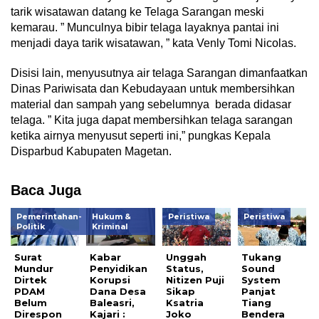
tarik wisatawan datang ke Telaga Sarangan meski
kemarau. ” Munculnya bibir telaga layaknya pantai ini
menjadi daya tarik wisatawan, ” kata Venly Tomi Nicolas.
Disisi lain, menyusutnya air telaga Sarangan dimanfaatkan
Dinas Pariwisata dan Kebudayaan untuk membersihkan
material dan sampah yang sebelumnya berada didasar
telaga. ” Kita juga dapat membersihkan telaga sarangan
ketika airnya menyusut seperti ini,” pungkas Kepala
Disparbud Kabupaten Magetan.
Baca Juga
Pemerintahan-
Hukum &
Peristiwa
Peristiwa
Politik
Kriminal
Surat
Kabar
Unggah
Tukang
Mundur
Penyidikan
Status,
Sound
Dirtek
Korupsi
Nitizen Puji
System
PDAM
Dana Desa
Sikap
Panjat
Belum
Baleasri,
Ksatria
Tiang
Direspon
Kajari :
Joko
Bendera