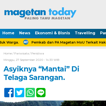
Home
News
Ekonomi & Bisnis
Travelling
Pa
k Warga.
Pemkab dan PA Magetan MoU Terkait Hak An
Home /
Pariwisata
/
Peristiwa
Minggu, 27 September 2020 - 14:33 WIB
Asyiknya “Mantai” Di
Telaga Sarangan.