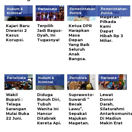
Hukum &
Pariwisata
Pemerintahan-
Pemerintahan-
Kapolres
Kriminal
Politik
Politik
Magetan :
Pilkada
Kajari Baru
Terpilih
Ketua DPR
Kami
Diwarisi 2
Jadi Bagus-
Harapkan
Dapat
Kasus
Dyah, Ini
Masa
Hibah Rp 3
Korupsi.
Tugasnya!
Depan
Miliar.
Yang Baik
Seluruh
Anak
Bangsa.
Pariwisata
Hukum &
Peristiwa
Pariwara
Kriminal
Wakil
Diduga
Suprawoto-
Lewat
Bupati :
Bunuh Diri,
Suwardi ”
Donor
Telaga
Tubuh
Becak
Darah,
Sarangan
Wanita Ini
Lawu”,
Silaturahmi
Mulai Buka
Hancur
Sepakat
Antarkomunit
22 Juni.
Ditabrak
Majukan
Di Madiun
Kereta Api.
Magetan.
Makin Erat