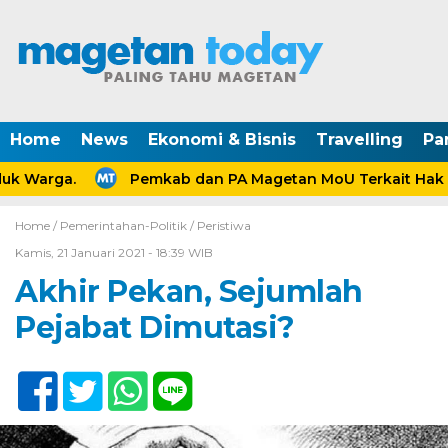
Home
News
Ekonomi & Bisnis
Travelling
Pa
k Warga.
Pemkab dan PA Magetan MoU Terkait Hak An
Home /
Pemerintahan-Politik
/
Peristiwa
Kamis, 21 Januari 2021 - 18:39 WIB
Akhir Pekan, Sejumlah
Pejabat Dimutasi?