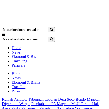
Home
News
Ekonomi & Bisnis
Travelling
Pariwara
Home
News
Ekonomi & Bisnis
Travelling
Pariwara
Rumah Anggota Tabungan Lebaran Desa Soco Bendo Magetan
Digeruduk Warga.
Pemkab dan PA Magetan MoU Terkait Hak
Anak Paska Perceraian.
Pedagang Eks Stadion Yosonegoro